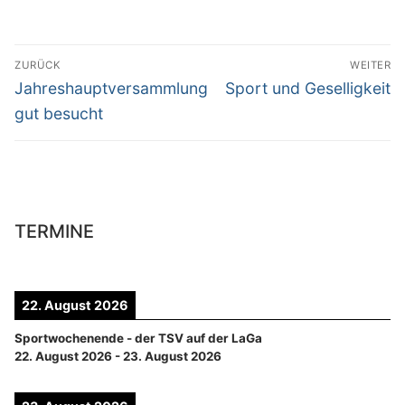
Beitragsnavigation
ZURÜCK
WEITER
Vorheriger
Nächster
Jahreshauptversammlung
Sport und Geselligkeit
Beitrag:
Beitrag:
gut besucht
TERMINE
22. August 2026
Sportwochenende - der TSV auf der LaGa
22. August 2026
-
23. August 2026